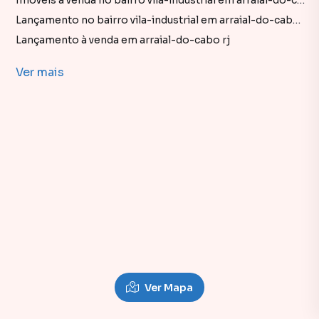
Imóveis à venda no bairro vila-industrial em arraial-do-cabo rj
Lançamento no bairro vila-industrial em arraial-do-cabo rj
Lançamento à venda em arraial-do-cabo rj
imóveis à venda em arraial-do-cabo rj
Ver
mais
Lançamento em arraial-do-cabo rj
Empreendimentos à Venda em Vila Industrial Arraial Do
Ver Mapa