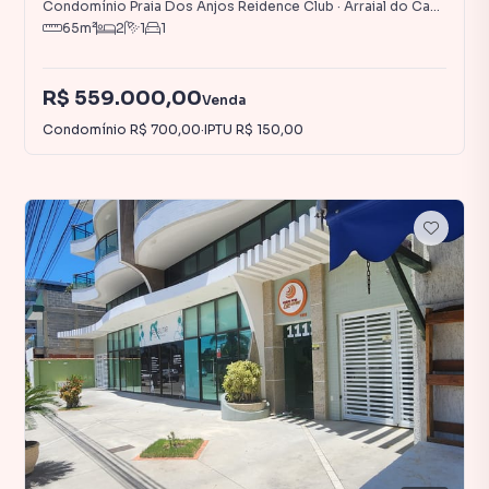
Condomínio Praia Dos Anjos Reidence Club
·
Arraial do Cabo
,
RJ
65
m²
2
1
1
R$ 559.000,00
Venda
Condomínio
R$ 700,00
·
IPTU
R$ 150,00