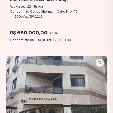
Apartamento à Venda em Braga
Rua da Luz
,
22
-
Braga
Condomínio Carlos Sherman
·
Cabo Frio
,
RJ
200
m²
3
2
2
R$ 680.000,00
Venda
Condomínio
R$ 700,00
·
IPTU
R$ 200,00