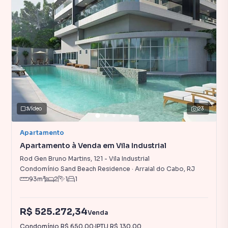
Vídeo
23
Apartamento
Apartamento à Venda em Vila Industrial
Rod Gen Bruno Martins
,
121
-
Vila Industrial
Condomínio Sand Beach Residence
·
Arraial do Cabo
,
RJ
93
m²
2
1
1
R$ 525.272,34
Venda
Condomínio
R$ 650,00
·
IPTU
R$ 130,00