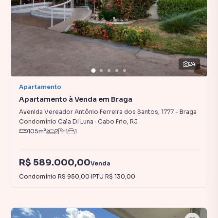
24
Apartamento
Apartamento à Venda em Braga
Avenida Vereador Antônio Ferreira dos Santos
,
1777
-
Braga
Condomínio Cala DI Luna
·
Cabo Frio
,
RJ
105
m²
2
1
1
R$ 589.000,00
Venda
Condomínio
R$ 950,00
·
IPTU
R$ 130,00