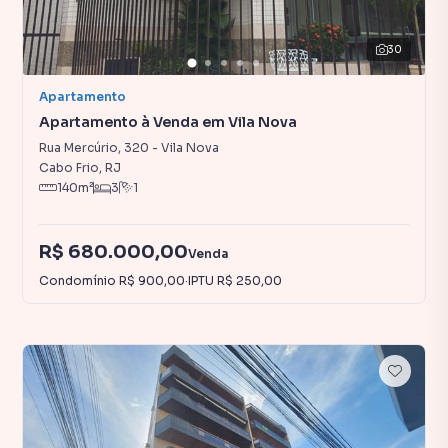
30
Apartamento
Apartamento à Venda em Vila Nova
Rua Mercúrio
,
320
-
Vila Nova
Cabo Frio
,
RJ
140
m²
3
1
R$ 680.000,00
Venda
Condomínio
R$ 900,00
·
IPTU
R$ 250,00