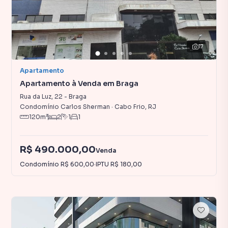
17
Apartamento
Apartamento à Venda em Braga
Rua da Luz
,
22
-
Braga
Condomínio Carlos Sherman
·
Cabo Frio
,
RJ
120
m²
2
1
1
R$ 490.000,00
Venda
Condomínio
R$ 600,00
·
IPTU
R$ 180,00