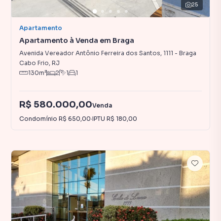
25
Apartamento
Apartamento à Venda em Braga
Avenida Vereador Antônio Ferreira dos Santos
,
1111
-
Braga
Cabo Frio
,
RJ
130
m²
2
1
1
R$ 580.000,00
Venda
Condomínio
R$ 650,00
·
IPTU
R$ 180,00