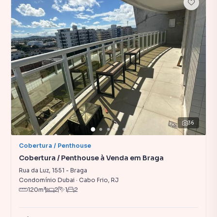
36
Cobertura / Penthouse
Cobertura / Penthouse à Venda em Braga
Rua da Luz
,
1551
-
Braga
Condomínio Dubai
·
Cabo Frio
,
RJ
120
m²
2
1
2